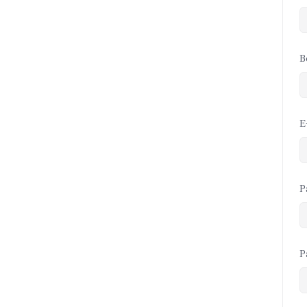
B
E
P
P