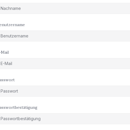
enutzername
-Mail
asswort
asswortbestätigung