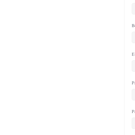
B
E
P
P