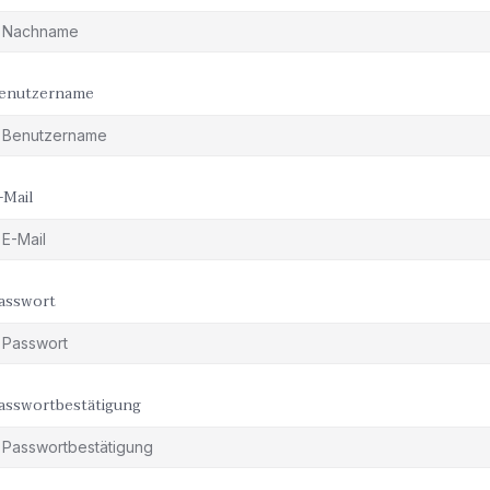
enutzername
-Mail
asswort
asswortbestätigung