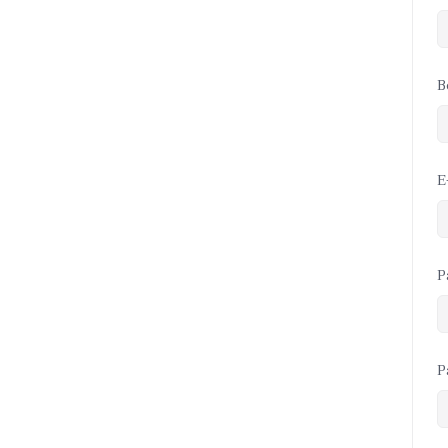
B
E
P
P