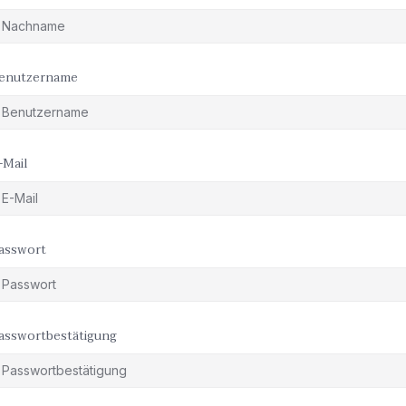
enutzername
-Mail
asswort
asswortbestätigung